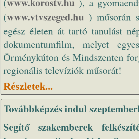
www.korostv.hu
(
), a gyomaend
www.vtvszeged.hu
(
) műsorán s
egész életen át tartó tanulást n
dokumentumfilm, melyet egyes
Örménykúton és Mindszenten forgat
regionális televíziók műsorát!
Részletek...
Továbbképzés indul szeptember
Segítő szakemberek felkészí