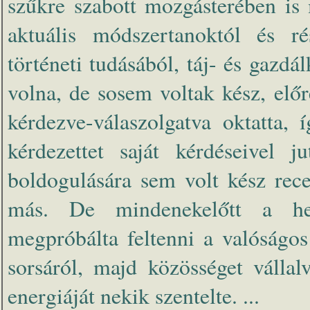
szűkre szabott mozgásterében is
aktuális módszertanoktól és ré
történeti tudásából, táj- és gazd
volna, de sosem voltak kész, előre
kérdezve-válaszolgatva oktatta, 
kérdezettet saját kérdéseivel j
boldogulására sem volt kész rec
más. De mindenekelőtt a hel
megpróbálta feltenni a valóságos
sorsáról, majd közösséget válla
energiáját nekik szentelte. ...