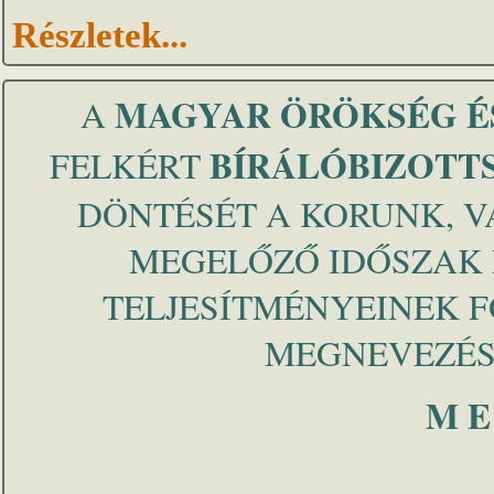
Részletek...
MAGYAR ÖRÖKSÉG É
A
BÍRÁLÓBIZOTT
FELKÉRT
DÖNTÉSÉT A KORUNK, V
MEGELŐZŐ IDŐSZAK
TELJESÍTMÉNYEINEK 
MEGNEVEZÉS
M E