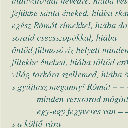
alattvalóidat nevedre, hiába vé
fejükbe sánta éneked, hiába ska
egész Rómát rímekkel, hiába dal
soraid csecsszopókkal, hiába
öntöd fülmosóvíz helyett minde
fülekbe éneked, hiába töltöd erő
világ torkára szellemed, hiába ö
s gyújtasz megannyi Rómát – – 
minden verssorod mögöt
egy-egy fegyveres van – –
s a költő vára