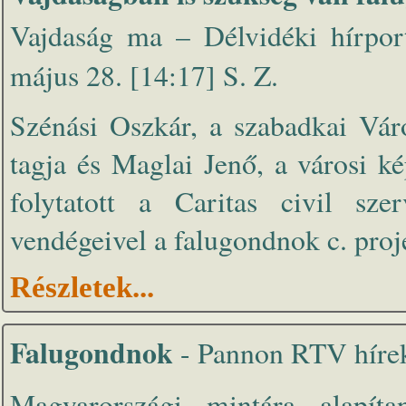
Vajdaság ma – Délvidéki hírpo
május 28. [14:17] S. Z.
Szénási Oszkár, a szabadkai Vár
tagja és Maglai Jenő, a városi k
folytatott a Caritas civil sze
vendégeivel a falugondnok c. proj
Részletek...
Falugondnok
- Pannon RTV híre
Magyarországi mintára alapíta