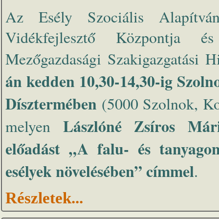
Az Esély Szociális Alapítv
Vidékfejlesztő Központja é
Mezőgazdasági Szakigazgatási H
án kedden 10,30-14,30-ig
Szoln
Dísztermében
(5000 Szolnok, Kos
Lászlóné Zsíros Már
melyen
előadást „A falu- és tanyagon
esélyek növelésében” címmel
.
Részletek...