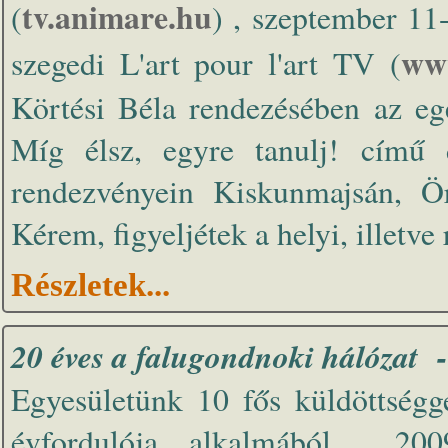
tv.animare.hu
(
) , szeptember 11-
www
szegedi L'art pour l'art TV (
Körtési Béla rendezésében az egé
Míg élsz, egyre tanulj! című 
rendezvényein Kiskunmajsán, Ö
Kérem, figyeljétek a helyi, illetve
Részletek...
20 éves a falugondnoki hálózat 
Egyesületünk 10 fős küldöttségg
évfordulója alkalmából 200