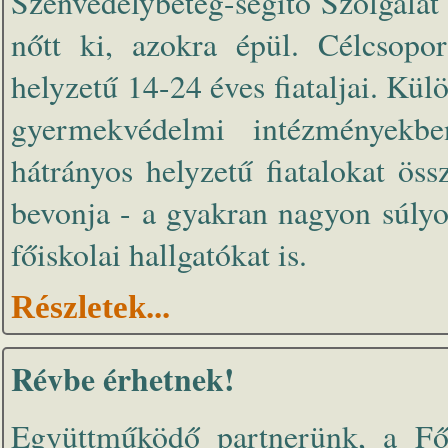
Szenvedélybeteg-segítő Szolgálat 
nőtt ki, azokra épül. Célcsopor
helyzetű 14-24 éves fiataljai. Kül
gyermekvédelmi intézményekb
hátrányos helyzetű fiatalokat ös
bevonja - a gyakran nagyon súlyo
főiskolai hallgatókat is.
Részletek...
Révbe érhetnek!
Együttműködő partnerünk, a Főp