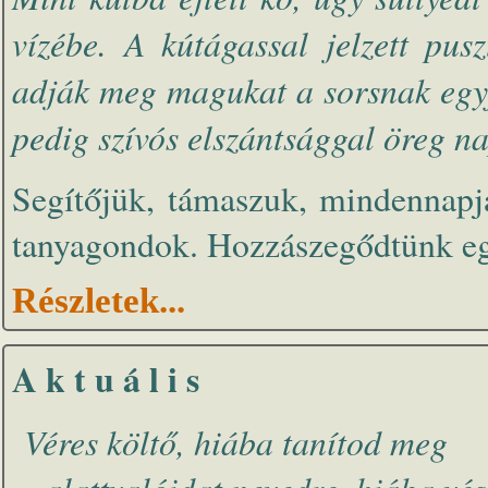
vízébe. A kútágassal jelzett pusz
adják meg magukat a sorsnak egyf
pedig szívós elszántsággal öreg na
Segítőjük, támaszuk, mindennapja
tanyagondok. Hozzászegődtünk eg
Részletek...
A k t u á l i s
Véres költő, hiába tanítod meg