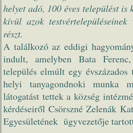
helyet adó, 100 éves települést 
kívül azok testvértelepüléseinek
részt.
A találkozó az eddigi hagyomány
indult, amelyben Bata Ferenc,
település elmúlt egy évszázados 
helyi tanyagondnoki munka m
látogatást tettek a község intéz
kérdéseiről Csörszné Zelenák Ka
Egyesületének ügyvezetője tartott