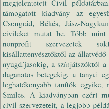
megjelentetett Civil példatárb
támogatott kiadvány az egyesü
Csongrád, Békés, Jász-Nagyku
civileket mutat be. Több mint 1
nonprofit szervezetek sok
kisállattenyésztőktől az állatvédő 
nyugdíjasokig, a színjátszóktól a
daganatos betegekig, a tanyai e
leghatékonyabb tanítók egyike, 
Smiles. A kiadványban ezért mu
civil szervezeteit, a legjobb pél