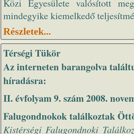
Közi Egyesülete valósított m
mindegyike kiemelkedő teljesítmén
Részletek...
Térségi Tükör
Az interneten barangolva talált
híradásra:
II. évfolyam 9. szám 2008. nove
Falugondnokok találkoztak Öt
Kistérségi Falugondnoki Találko