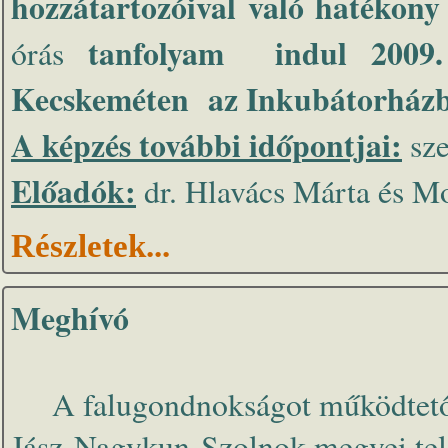
hozzátartozóival való hatékon
tanfolyam indul 2009.
órás
Kecskeméten az Inkubátorház
A képzés további időpontjai:
sze
Előadók:
dr. Hlavács Márta és M
Részletek...
Meghívó
A falugondnokságot működtető B
Jász-Nagykun-Szolnok megyei tele