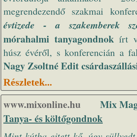
megrendezendő szakmai konfer
évtizede - a szakemberek sz
mórahalmi tanyagondnok
írt v
húsz évéről, s konferencián a f
Nagy Zsoltné Edit csárdaszállás
Részletek...
www.mixonline.hu
Mix Mag
Tanya- és költőgondnok
Mint kútba ejtett kő, úgy süllyed