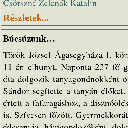
Csörszné Zelenák Katalin
Részletek...
Búcsúzunk…
Török József Ágasegyháza I. kö
11-én elhunyt. Naponta 237 fő g
óta dolgozik tanyagondnokként o
Sándor segítette a tanyán élőket.
értett a fafaragáshoz, a disznóöl
is. Szívesen főzött. Gyermekkorá
édesanyja házigondozóként dolg