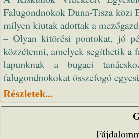
Falugondnokok Duna-Tisza közi Eg
milyen kiutak adottak a mezőgazda
– Olyan kitörési pontokat, jó pé
közzétenni, amelyek segíthetik a 
lapunknak a bugaci tanácsko
falugondnokokat összefogó egyesü
Részletek...
G
Fájdalomm