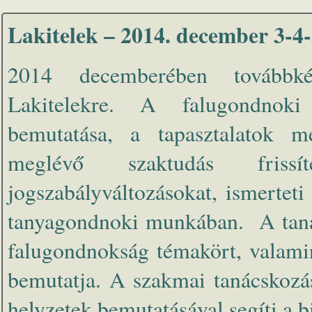
Lakitelek – 2014. december 3-4
2014 decemberében továbbké
Lakitelekre. A falugondnok
bemutatása, a tapasztalatok me
meglévő szaktudás frissí
jogszabályváltozásokat, ismerteti
tanyagondnoki munkában. A tanác
falugondnokság témakört, valamint
bemutatja. A szakmai tanácskozás
helyzetek bemutatásával segíti a b