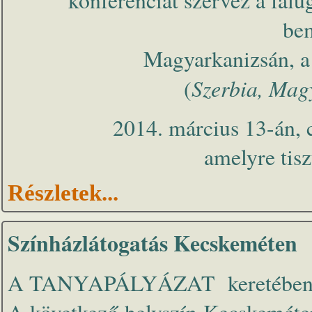
konferenciát szervez a fal
bem
Magyarkanizsán, a
Szerbia, Magy
(
2014. március 13-án, c
amelyre tisz
Részletek...
Színházlátogatás Kecskeméten
A TANYAPÁLYÁZAT keretében szí