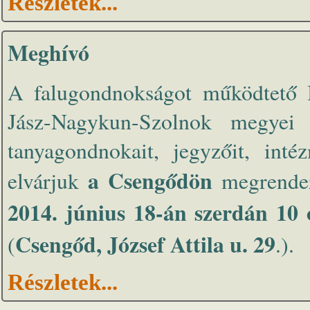
Részletek...
Meghívó
A falugondnokságot működtető B
Jász-Nagykun-Szolnok megyei t
tanyagondnokait, jegyzőit, inté
a Csengődön
elvárjuk
megrendez
2014. június 18-án szerdán 10 
Csengőd, József Attila u. 29
(
.).
Részletek...