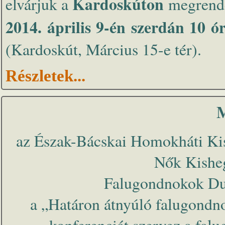
Kardoskúton
elvárjuk a
megrende
2014. április 9-én szerdán 10 
(Kardoskút, Március 15-e tér).
Részletek...
M
az Észak-Bácskai Homokháti Kist
Nők Kisheg
Falugondnokok Dun
a „Határon átnyúló falugondno