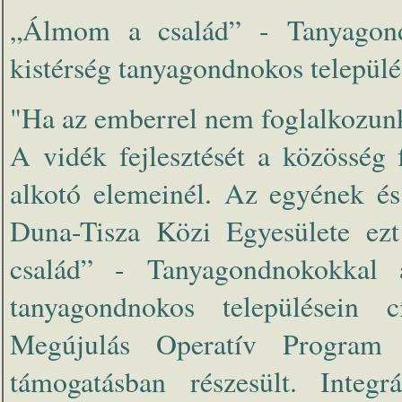
„Álmom a család” - Tanyagond
kistérség tanyagondnokos települé
"Ha az emberrel nem foglalkozun
A vidék fejlesztését a közösség 
alkotó elemeinél. Az egyének és
Duna-Tisza Közi Egyesülete ezt
család” - Tanyagondnokokkal a
tanyagondnokos településein 
Megújulás Operatív Program k
támogatásban részesült. Integrá