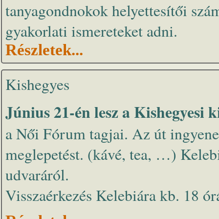
tanyagondnokok helyettesítői szám
gyakorlati ismereteket adni.
Részletek...
Kishegyes
Június 21-én lesz a Kishegyesi 
a Női Fórum tagjai. Az út ingyen
meglepetést. (kávé, tea, …) Keleb
udvaráról.
Visszaérkezés Kelebiára kb. 18 ór