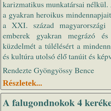
karizmatikus munkatársai nélkül.
a gyakran heroikus mindennapjait
a XXI. század magyarországi t
emberek gyakran megrázó és t
küzdelmét a túlélésért a minden
és kultúra utolsó élő tanúit és kép
Rendezte Gyöngyössy Bence
Részletek...
A falugondnokok 4 keréke