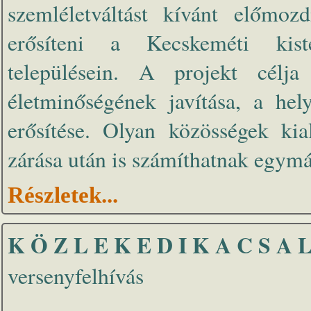
szemléletváltást kívánt előmozd
erősíteni a Kecskeméti kist
településein. A projekt célj
életminőségének javítása, a hel
erősítése. Olyan közösségek kia
zárása után is számíthatnak egymás
Részletek...
K Ö Z L E K E D I K A C S A 
versenyfelhívás