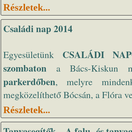
Részletek...
Családi nap 2014
CSALÁDI NA
Egyesületünk
szombaton
a Bács-Kiskun 
parkerdőben
, melyre mindenk
megközelíthető Bócsán, a Flóra ve
Részletek...
Tanyasegítők – A falu- és tanya