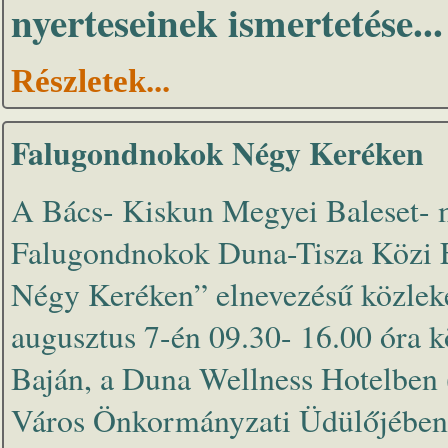
nyerteseinek ismertetése...
Részletek...
Falugondnokok Négy Keréken
A Bács- Kiskun Megyei Baleset- m
Falugondnokok Duna-Tisza Közi E
Négy Keréken” elnevezésű közleke
augusztus 7-én 09.30- 16.00 óra k
Baján, a Duna Wellness Hotelben (
Város Önkormányzati Üdülőjében.