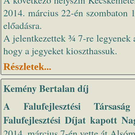
A következő helyszín Kecskeméte
2014. március 22-én szombaton 1
előadásra.
A jelentkezettek ¾ 7-re legyenek
hogy a jegyeket kioszthassuk.
Részletek...
Kemény Bertalan díj
A Falufejlesztési Társasá
Falufejlesztési Díjat kapott N
2014. március 7-én vette át Alsó