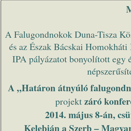
M
A Falugondnokok Duna-Tisza Köz
és az Észak Bácskai Homokháti K
IPA pályázatot bonyolított egy 
népszerűsít
A „Határon átnyúló falugond
záró konfe
projekt
2014. május 8-án, csü
Kelebián a Szerb – Magya