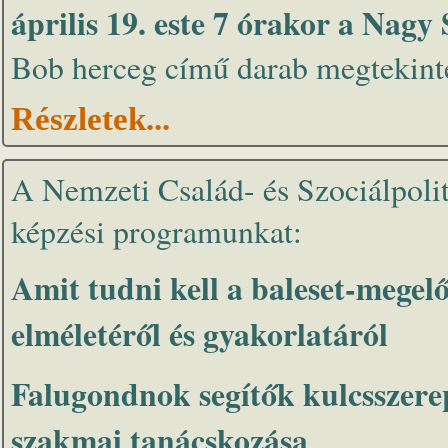
április 19. este 7 órakor a Nag
Bob herceg című darab megtekintés
Részletek...
A Nemzeti Család- és Szociálpoliti
képzési programunkat:
Amit tudni kell a baleset-megelő
elméletéről és gyakorlatáról
Falugondnok segítők kulcsszere
szakmai tanácskozása