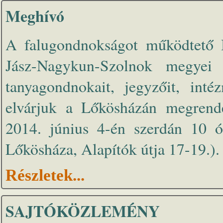
Meghívó
A falugondnokságot működtető B
Jász-Nagykun-Szolnok megyei t
tanyagondnokait, jegyzőit, inté
elvárjuk a Lőkösházán megrende
2014. június 4-én szerdán 10 ó
Lőkösháza, Alapítók útja 17-19.).
Részletek...
SAJTÓKÖZLEMÉNY