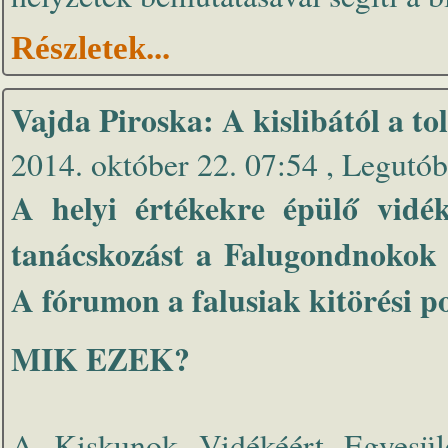
Részletek...
Vajda Piroska: A kislibától a to
2014. október 22. 07:54 , Legutób
A helyi értékekre épülő vidék
tanácskozást a Falugondnokok 
A fórumon a falusiak kitörési po
MIK EZEK?
A Kiskunok Vidékéért Egyesüle