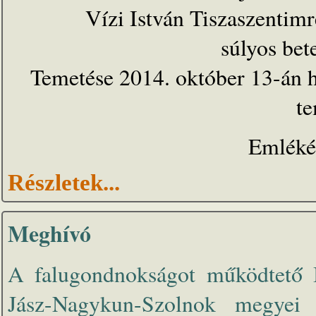
Vízi István Tiszaszenti
súlyos bet
Temetése 2014. október 13-án h
te
Emléké
Részletek...
Meghívó
A falugondnokságot működtető B
Jász-Nagykun-Szolnok megyei t