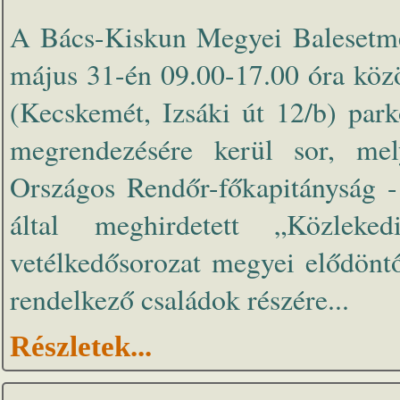
A Bács-Kiskun Megyei Balesetmeg
május 31-én 09.00-17.00 óra köz
(Kecskemét, Izsáki út 12/b) park
megrendezésére kerül sor, mel
Országos Rendőr-főkapitányság -
által meghirdetett „Közleke
vetélkedősorozat megyei elődönt
rendelkező családok részére...
Részletek...