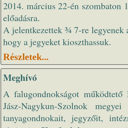
2014. március 22-én szombaton 1
előadásra.
A jelentkezettek ¾ 7-re legyenek
hogy a jegyeket kioszthassuk.
Részletek...
Meghívó
A falugondnokságot működtető B
Jász-Nagykun-Szolnok megyei t
tanyagondnokait, jegyzőit, inté