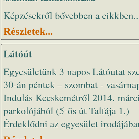
Képzésekről bővebben a cikkben..
Részletek...
Látóút
Egyesületünk 3 napos Látóutat s
30-án péntek – szombat - vasárna
Indulás Kecskemétről 2014. márc
parkolójából (5-ös út Talfája 1.)
Érdeklődni az egyesület irodájába