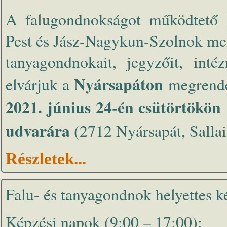
A falugondnokságot működtető 
Pest és Jász-Nagykun-Szolnok megy
tanyagondnokait, jegyzőit, inté
Nyársapáton
elvárjuk a
megrende
2021. június 24-én csütörtökön
udvarára
(2712 Nyársapát, Sallai I
Részletek...
Falu- és tanyagondnok helyettes 
Képzési napok (9:00 – 17:00):