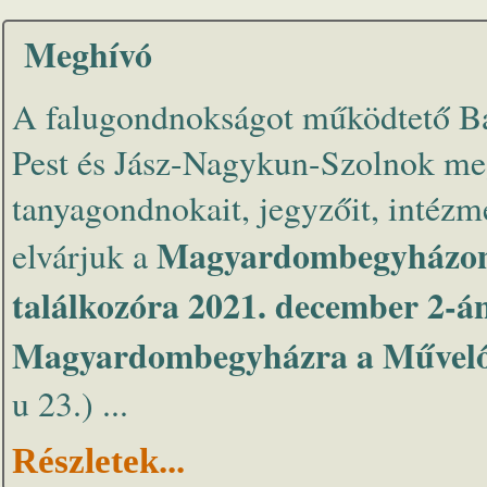
Meghívó
A falugondnokságot működtető B
Pest és Jász-Nagykun-Szolnok megy
tanyagondnokait, jegyzőit, intézmé
Magyardombegyházo
elvárjuk a
találkozóra 2021. december 2-á
Magyardombegyházra a Művelő
u 23.) ...
Részletek...