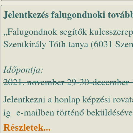
Jelentkezés falugondnoki továb
„Falugondnok segítők kulcsszere
Szentkirály Tóth tanya (6031 Szent
Időpontja:
2021. november 29-30-december 1.
Jelentkezni a honlap képzési rova
ig e-mailben történő beküldésével
Részletek...