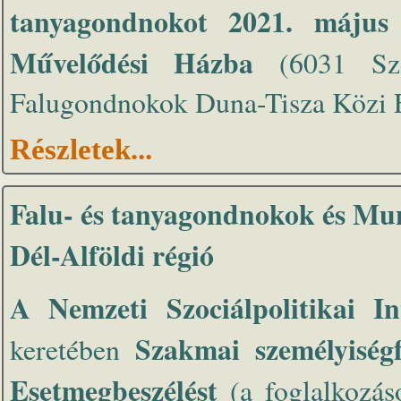
tanyagondnokot 2021. május 
Művelődési Házba
(6031 Szen
Falugondnokok Duna-Tisza Közi E
Részletek...
Falu- és tanyagondnokok és Mu
Dél-Alföldi régió
A Nemzeti Szociálpolitikai In
Szakmai személyiségfe
keretében
Esetmegbeszélést
(a foglalkozáso