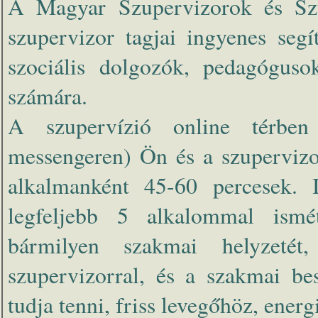
A Magyar Szupervizorok és Szu
szupervizor tagjai ingyenes segí
szociális dolgozók, pedagógusok
számára.
A szupervízió online térben
messengeren) Ön és a szupervizo
alkalmanként 45-60 percesek. I
legfeljebb 5 alkalommal ismé
bármilyen szakmai helyzeté
szupervizorral, és a szakmai be
tudja tenni, friss levegőhöz, energi