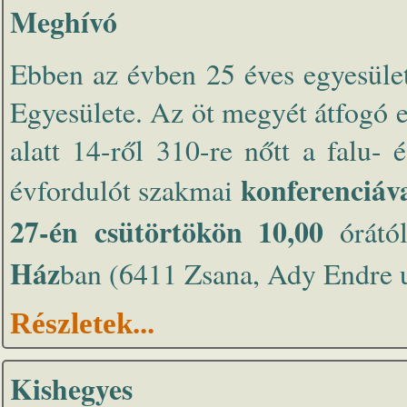
Meghívó
Ebben az évben 25 éves egyesüle
Egyesülete. Az öt megyét átfogó 
alatt 14-ről 310-re nőtt a falu-
konferenciáv
évfordulót szakmai
27-én csütörtökön 10,00
órátó
Ház
ban (6411 Zsana, Ady Endre u. 
Részletek...
Kishegyes