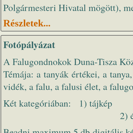
Polgármesteri Hivatal mögött), me
Részletek...
Fotópályázat
A Falugondnokok Duna-Tisza Közi 
Témája: a tanyák értékei, a tanya
vidék, a falu, a falusi élet, a fal
Két kategóriában: 1) tájkép
2) életk
Beadni maximum 5 db digitális ké