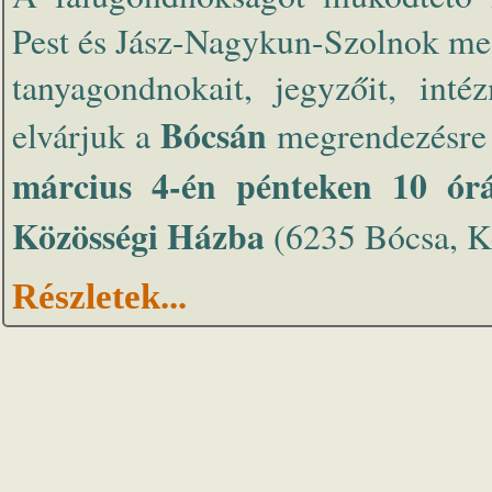
Pest és Jász-Nagykun-Szolnok megy
tanyagondnokait, jegyzőit, inté
Bócsán
elvárjuk a
megrendezésre
március 4-én pénteken 10 ór
Közösségi Házba
(6235 Bócsa, Ke
Részletek...