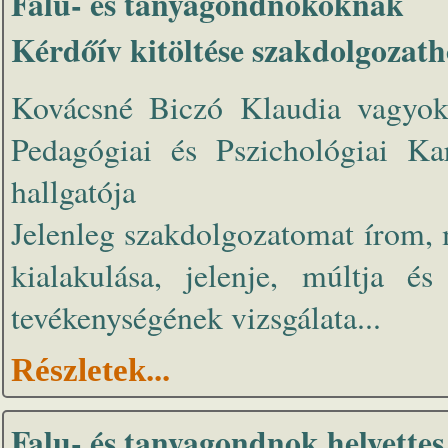
Falu- és tanyagondnokoknak
Kérdőív kitöltése szakdolgozath
Kovácsné Biczó Klaudia vagyo
Pedagógiai és Pszichológiai Ka
hallgatója
Jelenleg szakdolgozatomat írom, 
kialakulása, jelenje, múltja é
tevékenységének vizsgálata...
Részletek...
Falu- és tanyagondnok helyette