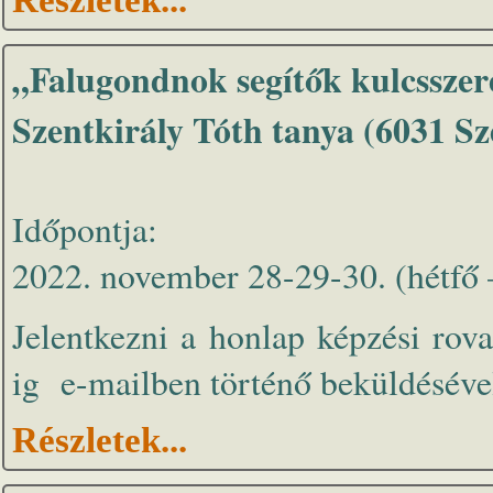
„Falugondnok segítők kulcssze
Szentkirály Tóth tanya (6031 Sze
Időpontja:
2022. november 28-29-30. (hétfő 
Jelentkezni a honlap képzési rov
ig e-mailben történő beküldésével
Részletek...