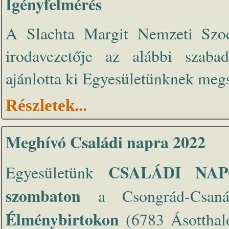
Igényfelmérés
A Slachta Margit Nemzeti Szociá
irodavezetője az alábbi szaba
ajánlotta ki Egyesületünknek megs
Részletek...
Meghívó Családi napra 2022
CSALÁDI NA
Egyesületünk
szombaton
a Csongrád-Csa
Élménybirtokon
(6783 Ásotthal